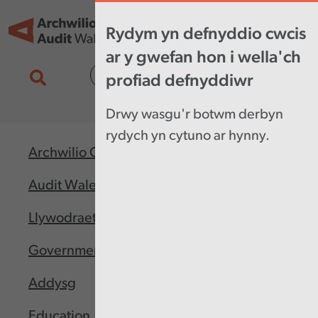
Skip to main content
Tog
Rydym yn defnyddio cwcis
nav
ar y gwefan hon i wella'ch
English
profiad defnyddiwr
Drwy wasgu'r botwm derbyn
rydych yn cytuno ar hynny.
177
Archwilio Cymru
177
Audit Wales
132
Llywodraeth
132
Government and administration
17
Addysg
17
Education