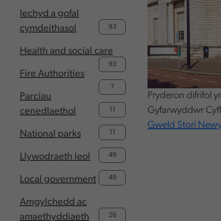
Iechyd a gofal
93
cymdeithasol
Health and social care
93
Fire Authorities
7
Pryderon difrifol
Parciau
Gyfarwyddwr Cyf
11
cenedlaethol
Gweld Stori New
11
National parks
49
Llywodraeth leol
49
Local government
Amgylchedd ac
26
amaethyddiaeth