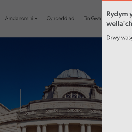
Rydym y
Amdanom ni
Cyhoeddiad
Ein Gwaith
Cynn
wella'c
Drwy wasg