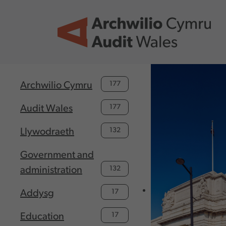
Skip to main content
177
Archwilio Cymru
177
Audit Wales
132
Llywodraeth
Government and
132
administration
17
Addysg
17
Education