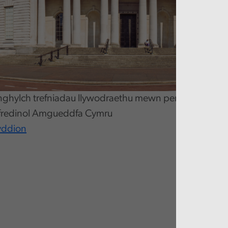
 ynghylch trefniadau llywodraethu mewn perthynas â tha
fredinol Amgueddfa Cymru
yddion