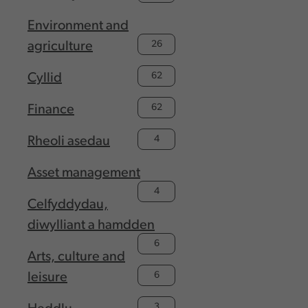
Environment and
26
agriculture
62
Cyllid
62
Finance
4
Rheoli asedau
Asset management
4
Celfyddydau,
diwylliant a hamdden
6
Arts, culture and
6
leisure
3