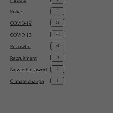
Heddlu
3
Police
20
COVID-19
20
COVID-19
41
Recriwtio
41
Recruitment
8
Newid hinsawdd
8
Climate change