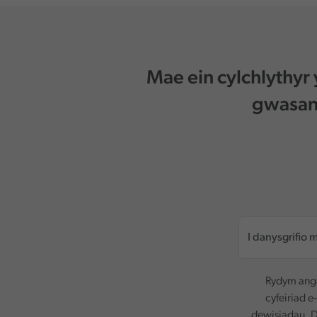
Mae ein cylchlythyr
gwasana
Rydym ange
cyfeiriad e
dewisiadau. D