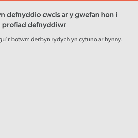
n defnyddio cwcis ar y gwefan hon i
wys diweddaraf
Gyrfaoedd
Engl
h profiad defnyddiwr
u'r botwm derbyn rydych yn cytuno ar hynny.