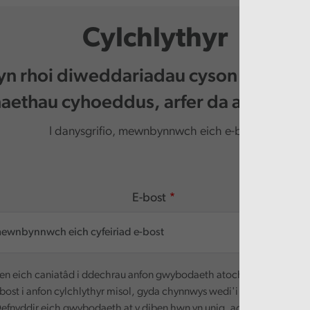
Cylchlythyr
 yn rhoi diweddariadau cyson i chi am 
ethau cyhoeddus, arfer da a digwy
I danysgrifio, mewnbynnwch eich e-bost.
E-bost
n eich caniatâd i ddechrau anfon gwybodaeth atoch. Defnyddir ei
-bost i anfon cylchlythyr misol, gyda chynnwys wedi'i deilwra yn seili
efnyddir eich gwybodaeth at y diben hwn yn unig, ac ni chaiff ei rha