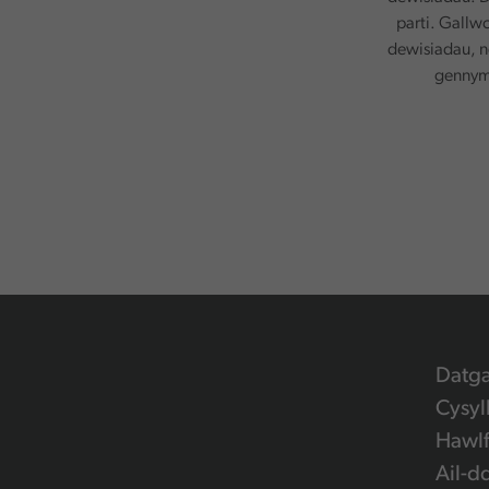
parti. Gallw
dewisiadau, n
gennym.
Datg
Cysyl
Hawlf
Ail-d