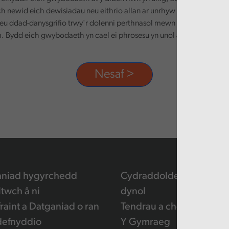
ch newid eich dewisiadau neu eithrio allan ar unrhyw adeg, trwy dd
eu ddad-danysgrifio trwy'r dolenni perthnasol mewn unrhyw e-bost
 Bydd eich gwybodaeth yn cael ei phrosesu yn unol â'n polisi preif
aniad hygyrchedd
Cydraddoldeb a hawliau
ltwch â ni
dynol
raint a Datganiad o ran
Tendrau a chontractau
defnyddio
Y Gymraeg