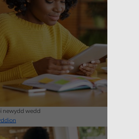
r ei newydd wedd
yddion