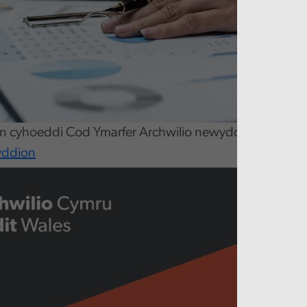
yn cyhoeddi Cod Ymarfer Archwilio newydd Archwilydd
yddion