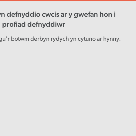
n defnyddio cwcis ar y gwefan hon i
wys diweddaraf
Gyrfaoedd
Engl
h profiad defnyddiwr
u'r botwm derbyn rydych yn cytuno ar hynny.