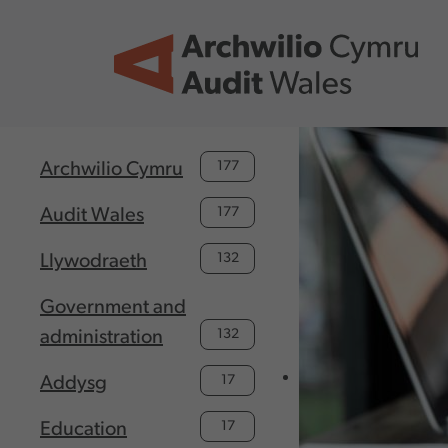
Skip to main content
177
Archwilio Cymru
177
Audit Wales
132
Llywodraeth
Government and
132
administration
17
Addysg
17
Education