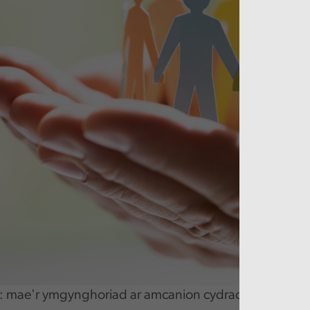
: mae'r ymgynghoriad ar amcanion cydraddoldeb arfa