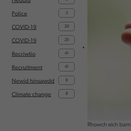
Heddlu
3
Police
20
COVID-19
20
COVID-19
41
Recriwtio
41
Recruitment
8
Newid hinsawdd
8
Climate change
Rhowch eich barn