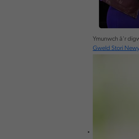
Ymunwch â'r digwy
Gweld Stori New