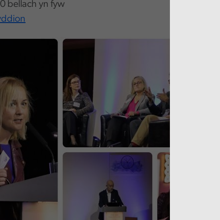
0 bellach yn fyw
yddion