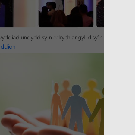
ddiad undydd sy'n edrych ar gyllid sy'n addas i'r dy
yddion