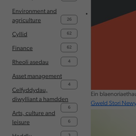
Environment and
26
agriculture
62
Cyllid
62
Finance
4
Rheoli asedau
Asset management
4
Celfyddydau,
Ein blaenoriaethau
diwylliant a hamdden
Gweld Stori New
6
Arts, culture and
6
leisure
3