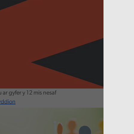
 ar gyfer y 12 mis nesaf
yddion