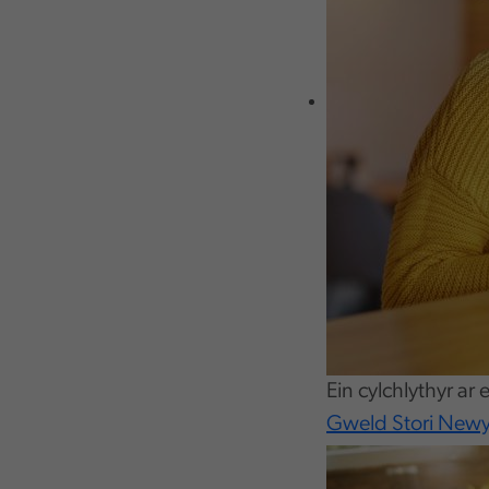
Ein cylchlythyr a
Gweld Stori New