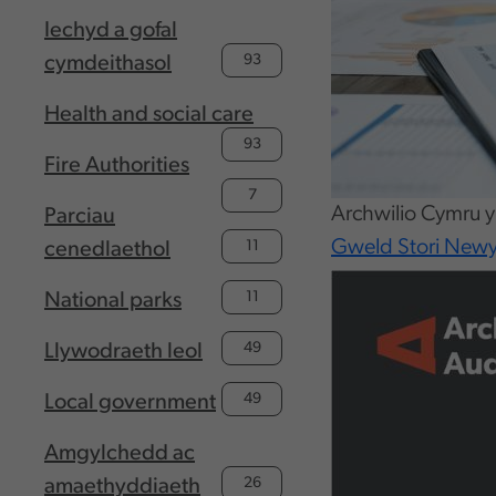
Iechyd a gofal
93
cymdeithasol
Health and social care
93
Fire Authorities
7
Archwilio Cymru 
Parciau
Gweld Stori New
11
cenedlaethol
11
National parks
49
Llywodraeth leol
49
Local government
Amgylchedd ac
26
amaethyddiaeth