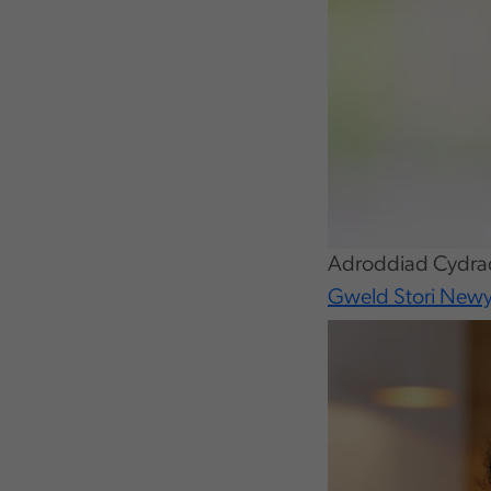
Adroddiad Cydra
Gweld Stori New