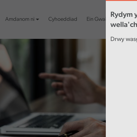
Rydym y
Amdanom ni
Cyhoeddiad
Ein Gwaith
Cynn
wella'c
Drwy wasg