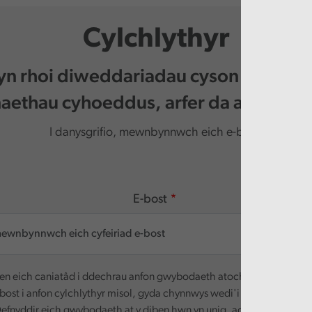
Cylchlythyr
 yn rhoi diweddariadau cyson i chi am 
ethau cyhoeddus, arfer da a digwy
I danysgrifio, mewnbynnwch eich e-bost.
E-bost
n eich caniatâd i ddechrau anfon gwybodaeth atoch. Defnyddir ei
-bost i anfon cylchlythyr misol, gyda chynnwys wedi'i deilwra yn seili
efnyddir eich gwybodaeth at y diben hwn yn unig, ac ni chaiff ei rha