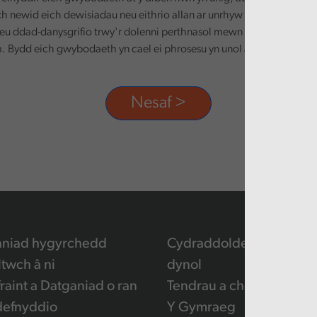
ch newid eich dewisiadau neu eithrio allan ar unrhyw adeg, trwy dd
eu ddad-danysgrifio trwy'r dolenni perthnasol mewn unrhyw e-bost
 Bydd eich gwybodaeth yn cael ei phrosesu yn unol â'n polisi preif
aniad hygyrchedd
Cydraddoldeb a hawliau
ltwch â ni
dynol
raint a Datganiad o ran
Tendrau a chontractau
defnyddio
Y Gymraeg