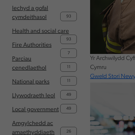
Iechyd a gofal
93
cymdeithasol
Health and social care
93
Fire Authorities
7
Yr Archwilydd Cy
Parciau
Cymru
11
cenedlaethol
Gweld Stori New
11
National parks
49
Llywodraeth leol
49
Local government
Amgylchedd ac
26
amaethyddiaeth