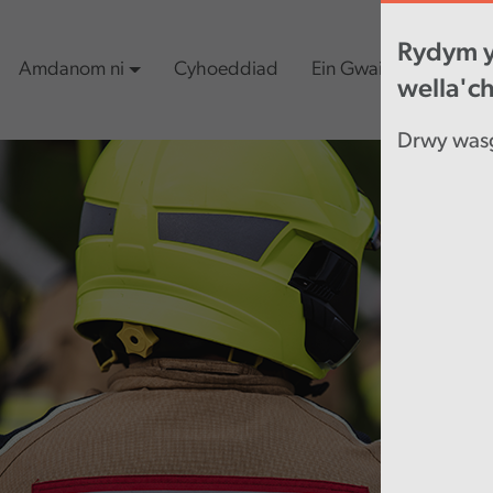
Rydym y
Amdanom ni
Cyhoeddiad
Ein Gwaith
Cynn
wella'c
Drwy wasg