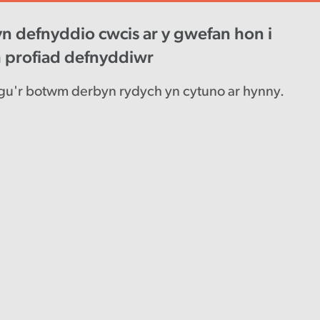
n defnyddio cwcis ar y gwefan hon i
wys diweddaraf
Gyrfaoedd
Engl
h profiad defnyddiwr
u'r botwm derbyn rydych yn cytuno ar hynny.