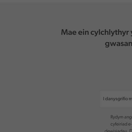
Mae ein cylchlythyr
gwasana
Rydym ange
cyfeiriad e
dewisiadau. D