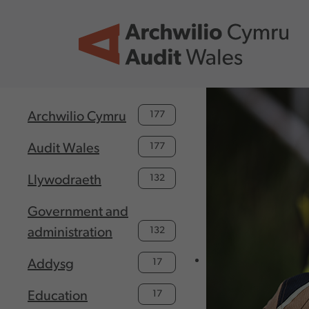
Skip to main content
177
Archwilio Cymru
177
Audit Wales
132
Llywodraeth
Government and
132
administration
17
Addysg
17
Education