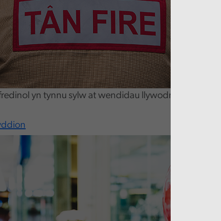
ffredinol yn tynnu sylw at wendidau llywodraethu yn
yddion