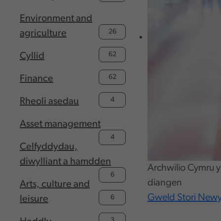
Environment and
26
agriculture
62
Cyllid
62
Finance
4
Rheoli asedau
Asset management
4
Celfyddydau,
diwylliant a hamdden
Archwilio Cymru 
6
diangen
Arts, culture and
Gweld Stori New
6
leisure
3