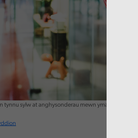
yn tynnu sylw at anghysonderau mewn ymatebion tân a
yddion