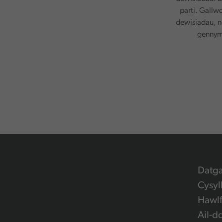
parti. Gallw
dewisiadau, n
gennym.
Datg
Cysyl
Hawlf
Ail-d