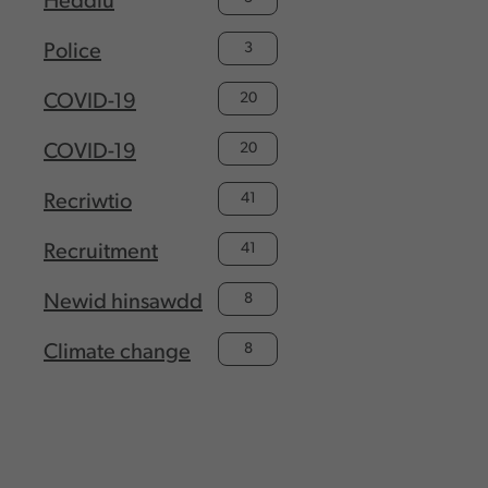
Heddlu
3
Police
20
COVID-19
20
COVID-19
41
Recriwtio
41
Recruitment
8
Newid hinsawdd
8
Climate change