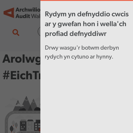
Skip to main content
Tog
Rydym yn defnyddio cwcis
nav
ar y gwefan hon i wella'ch
English
profiad defnyddiwr
Drwy wasgu'r botwm derbyn
Arolwg
rydych yn cytuno ar hynny.
#EichTrefEichDyfodol