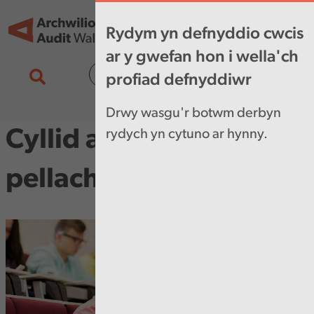
Skip to main content
Tog
Rydym yn defnyddio cwcis
nav
ar y gwefan hon i wella'ch
English
profiad defnyddiwr
Drwy wasgu'r botwm derbyn
Cyllid addysg uwch a
rydych yn cytuno ar hynny.
pellach