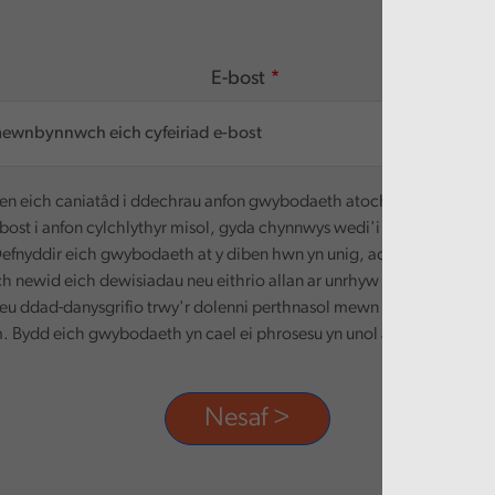
E-bost
n eich caniatâd i ddechrau anfon gwybodaeth atoch. Defnyddir ei
-bost i anfon cylchlythyr misol, gyda chynnwys wedi'i deilwra yn seili
efnyddir eich gwybodaeth at y diben hwn yn unig, ac ni chaiff ei rha
ch newid eich dewisiadau neu eithrio allan ar unrhyw adeg, trwy dd
eu ddad-danysgrifio trwy'r dolenni perthnasol mewn unrhyw e-bost
 Bydd eich gwybodaeth yn cael ei phrosesu yn unol â'n polisi preif