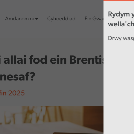
Rydym y
Amdanom ni
Cyhoeddiad
Ein Gwaith
Cynn
wella'c
Drwy wasg
i allai fod ein Brentis G
 nesaf?
in 2025