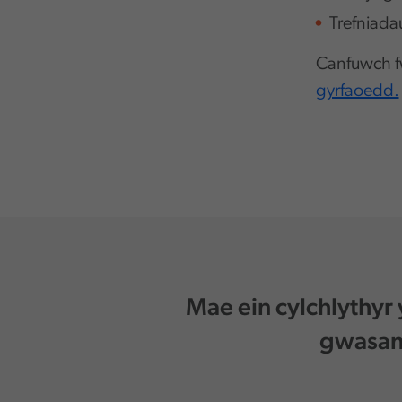
Trefniada
Canfuwch fw
gyrfaoedd.
Mae ein cylchlythyr
gwasana