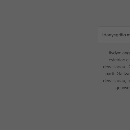
Rydym ange
cyfeiriad e
dewisiadau. D
parti. Gallw
dewisiadau, n
gennym.