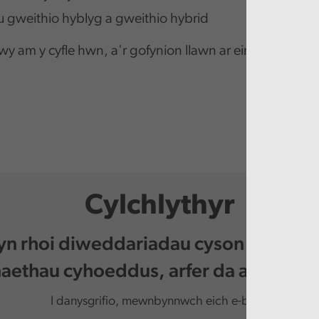
u gweithio hyblyg a gweithio hybrid
y am y cyfle hwn, a'r gofynion llawn ar ein
tudalenna
Cylchlythyr
 yn rhoi diweddariadau cyson i chi am 
ethau cyhoeddus, arfer da a digwy
I danysgrifio, mewnbynnwch eich e-bost.