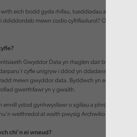
 wrth eich bodd gyda rhifau, tueddiadau a graffiau? A 
 ddiddordeb mewn codio cyfrifiadurol? Os oes, darll
cyfle?
ntisiaeth Gwyddor Data yn rhaglen dair blynedd a arie
 darparu'r cyfle unigryw i ddod yn ddadansoddwr med
gradd mewn gwyddor data. Byddwch yn ennill wrth i c
ofiad gwerthfawr yn y gwaith.
ennill ystod gynhwysfawr o sgiliau a phrofiadau dad
nnu'n weithredol at waith pwysig Archwilio Cymru.
ch chi'n ei wneud?