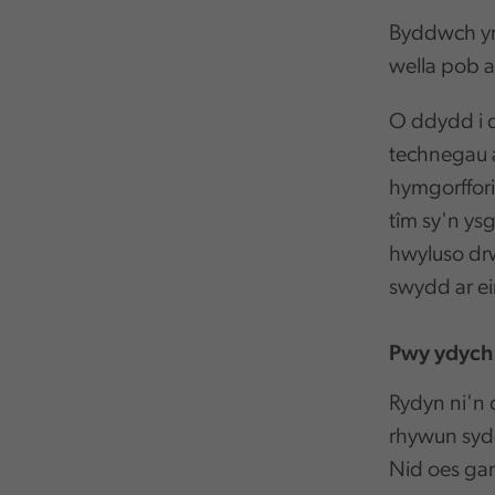
Byddwch yn
wella pob a
O ddydd i d
technegau ac
hymgorffori
tîm sy'n ys
hwyluso drw
swydd ar e
Pwy ydych 
Rydyn ni'n 
rhywun syd
Nid oes gan