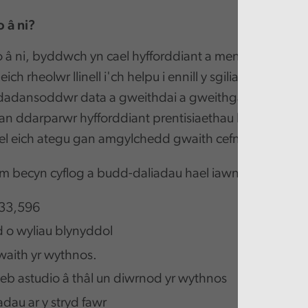
 â ni?
â ni, byddwch yn cael hyfforddiant a mentwra cynhwy
ch rheolwr llinell i'ch helpu i ennill y sgiliau sydd eu 
 dadansoddwr data a gweithdai a gweithgareddau hyff
an ddarparwr hyfforddiant prentisiaethau blaenllaw.
el eich ategu gan amgylchedd gwaith cefnogol a chyn
 becyn cyflog a budd-daliadau hael iawn, gan gynn
 33,596
 o wyliau blynyddol
waith yr wythnos.
b astudio â thâl un diwrnod yr wythnos
dau ar y stryd fawr