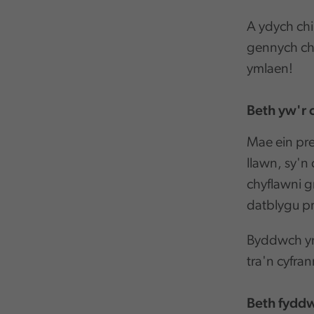
A ydych chi
gennych chi
ymlaen!
Beth yw'r 
Mae ein pre
llawn, sy'n
chyflawni 
datblygu pr
Byddwch yn 
tra'n cyfra
Beth fyddw