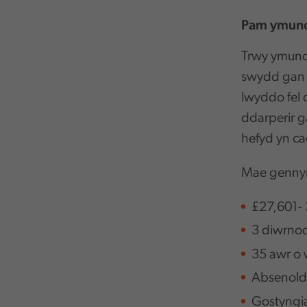
Pam ymuno
Trwy ymuno 
swydd gan ei
lwyddo fel
ddarperir g
hefyd yn ca
Mae gennym
£27,601-
3 diwrnod
35 awr o 
Absenolde
Gostyngia