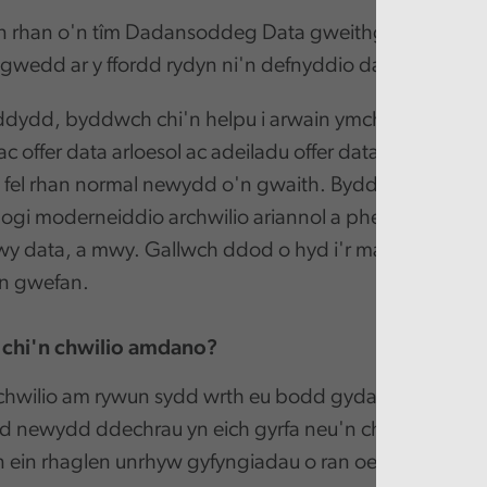
 rhan o'n tîm Dadansoddeg Data gweithgar sy'n gyfri
gwedd ar y ffordd rydyn ni'n defnyddio data.
dydd, byddwch chi'n helpu i arwain ymchwil a datbly
 offer data arloesol ac adeiladu offer data effeithiol a'
 fel rhan normal newydd o'n gwaith. Byddwch hefyd y
gogi moderneiddio archwilio ariannol a pherfformiad tr
y data, a mwy. Gallwch ddod o hyd i'r manylion llaw
in gwefan.
chi'n chwilio amdano?
chwilio am rywun sydd wrth eu bodd gyda data! Galle
d newydd ddechrau yn eich gyrfa neu'n chwilio am ne
 ein rhaglen unrhyw gyfyngiadau o ran oedran.