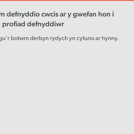
n defnyddio cwcis ar y gwefan hon i
wys diweddaraf
Gyrfaoedd
Engl
h profiad defnyddiwr
u'r botwm derbyn rydych yn cytuno ar hynny.
wyddor