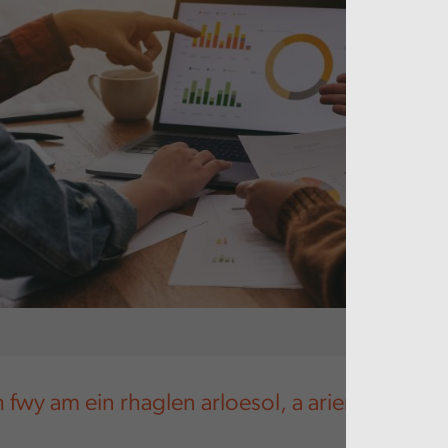
fwy am ein rhaglen arloesol, a ariennir yn lla