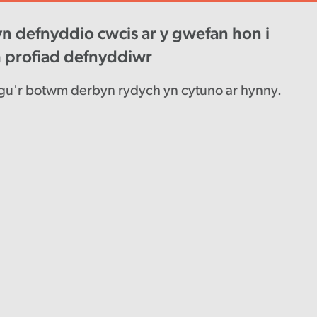
n defnyddio cwcis ar y gwefan hon i
wys diweddaraf
Gyrfaoedd
Engl
h profiad defnyddiwr
u'r botwm derbyn rydych yn cytuno ar hynny.