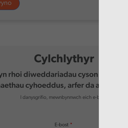
Cylchlythyr
 yn rhoi diweddariadau cyson i chi am 
ethau cyhoeddus, arfer da a digwy
I danysgrifio, mewnbynnwch eich e-bost.
E-bost