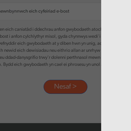
n eich caniatâd i ddechrau anfon gwybodaeth atoch. Defnyddir ei
-bost i anfon cylchlythyr misol, gyda chynnwys wedi'i deilwra yn seili
efnyddir eich gwybodaeth at y diben hwn yn unig, ac ni chaiff ei rha
ch newid eich dewisiadau neu eithrio allan ar unrhyw adeg, trwy dd
eu ddad-danysgrifio trwy'r dolenni perthnasol mewn unrhyw e-bost
 Bydd eich gwybodaeth yn cael ei phrosesu yn unol â'n polisi preif