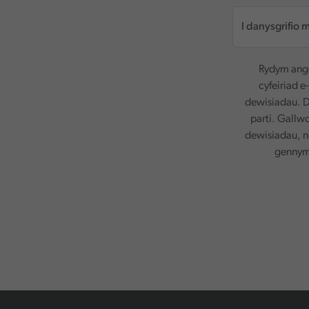
Rydym ange
cyfeiriad e
dewisiadau. D
parti. Gallw
dewisiadau, n
gennym.