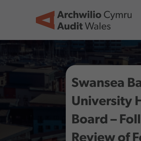
Skip to main content
Swansea B
University 
Board – Fol
Review of 