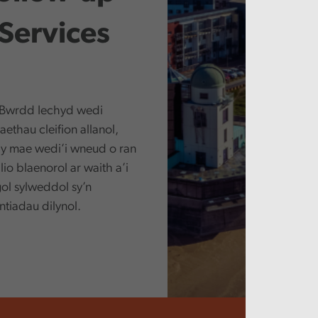
Services
y Bwrdd Iechyd wedi
thau cleifion allanol,
 y mae wedi’i wneud o ran
io blaenorol ar waith a’i
igol sylweddol sy’n
ntiadau dilynol.