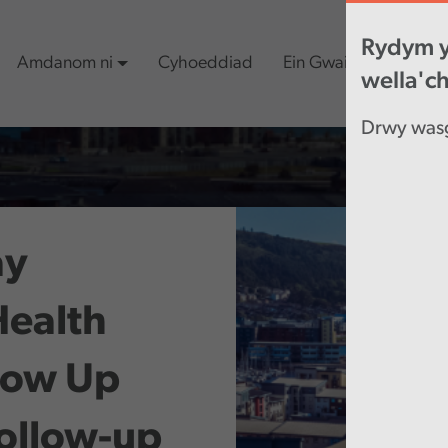
Rydym y
Amdanom ni
Cyhoeddiad
Ein Gwaith
Cynn
wella'c
Drwy wasg
ay
Health
low Up
Follow-up