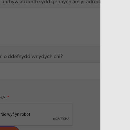
unrhyw adborth sydd gennych am yr adroddiad hwn
ri o ddefnyddiwr ydych chi?
HA