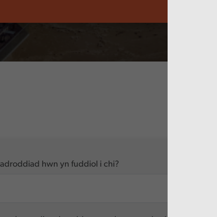
Iechy
adroddiad hwn yn fuddiol i chi?