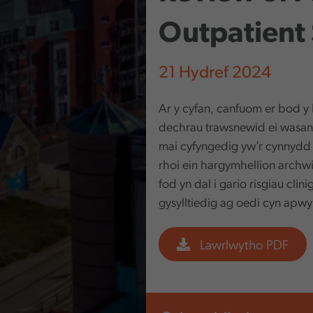
Outpatient 
21 Hydref 2024
Ar y cyfan, canfuom er bod 
dechrau trawsnewid ei wasanae
mai cyfyngedig yw’r cynnydd
rhoi ein hargymhellion archwil
fod yn dal i gario risgiau clin
gysylltiedig ag oedi cyn apwy
Lawrlwytho PDF