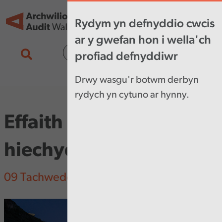
Skip to main content
Tog
Rydym yn defnyddio cwcis
nav
ar y gwefan hon i wella'ch
English
profiad defnyddiwr
Drwy wasgu'r botwm derbyn
rydych yn cytuno ar hynny.
Effaith COVID-19 ar ein
hiechyd meddwl
09 Tachwedd 2020