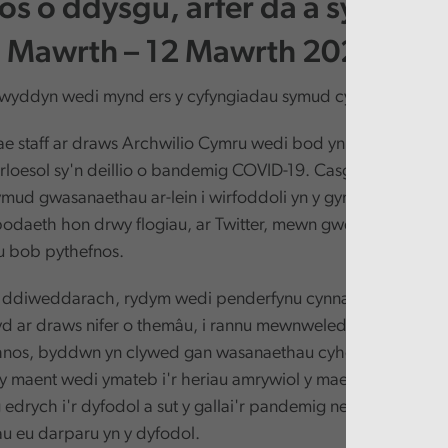
s o ddysgu, arfer da a syniadau
 8 Mawrth – 12 Mawrth 2021.
lwyddyn wedi mynd ers y cyfyngiadau symud cyntaf yn y DU.
ae staff ar draws Archwilio Cymru wedi bod yn cadw cofnod 
loesol sy'n deillio o bandemig COVID-19. Casglwyd cyfoeth
mud gwasanaethau ar-lein i wirfoddoli yn y gymuned. Rydy
odaeth hon drwy flogiau, ar Twitter, mewn gweminarau ar-le
 bob pythefnos.
 ddiweddarach, rydym wedi penderfynu cynnal digwyddia
d ar draws nifer o themâu, i rannu mewnwelediadau pellach
thnos, byddwn yn clywed gan wasanaethau cyhoeddus ledle
 y maent wedi ymateb i'r heriau amrywiol y mae COVID wedi
 edrych i'r dyfodol a sut y gallai'r pandemig newid y ffordd y
 eu darparu yn y dyfodol.