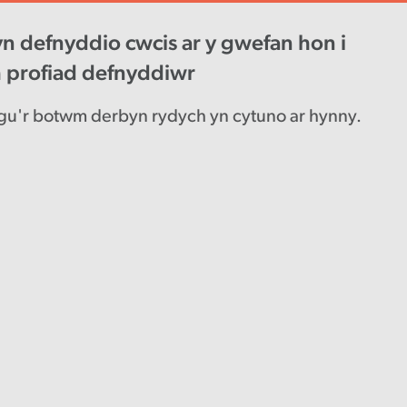
n defnyddio cwcis ar y gwefan hon i
wys diweddaraf
Gyrfaoedd
Engl
h profiad defnyddiwr
u'r botwm derbyn rydych yn cytuno ar hynny.
: