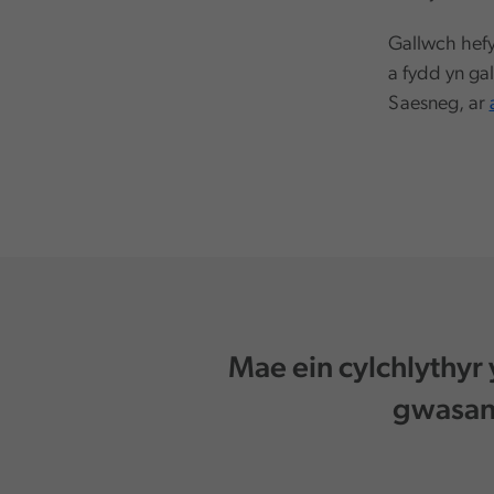
Gallwch hefy
a fydd yn ga
Saesneg, ar
Mae ein cylchlythyr
gwasana