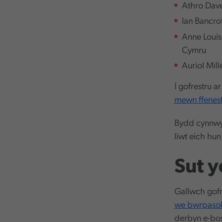
Athro Dav
Ian Bancro
Anne Louis
Cymru
Auriol Mil
I gofrestru 
mewn ffenes
Bydd cynnwys
liwt eich hu
Sut y
Gallwch gofr
we bwrpasol 
derbyn e-bos