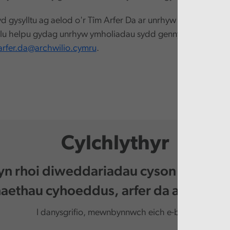
d gysylltu ag aelod o'r Tîm Arfer Da ar unrhyw adeg yn ysto
llu helpu gydag unrhyw ymholiadau sydd gennych, yn Gymr
arfer.da@archwilio.cymru
.
Cylchlythyr
 yn rhoi diweddariadau cyson i chi am 
ethau cyhoeddus, arfer da a digwy
I danysgrifio, mewnbynnwch eich e-bost.