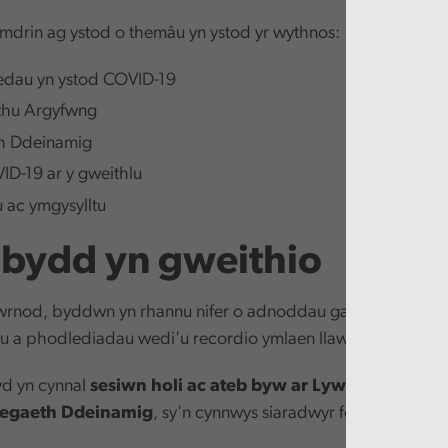
drin ag ystod o themâu yn ystod yr wythnos:
edau yn ystod COVID-19
thu Argyfwng
th Ddeinamig
VID-19 ar y gweithlu
 ac ymgysylltu
 bydd yn gweithio
wrnod, byddwn yn rhannu nifer o adnoddau gan gynnwys cy
au a phodlediadau wedi'u recordio ymlaen llaw.
d yn cynnal
sesiwn holi ac ateb byw ar Lywodraethu
, a
ategaeth Ddeinamig
, sy'n cynnwys siaradwyr fel yr: