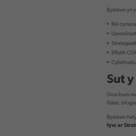
Byddwn yn ym
Rôl cymun
Llywodrae
Strategae
Effaith CO
Cyfathrebu
Sut y
Dros bum ni
fideo, blogi
Byddwn hefy
fyw ar Str