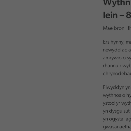
Wythno
lein –
Mae bron i f
Ers hynny, m
newydd ac ar
amrywio o sy
rhannu'r wyb
chrynodebau
Flwyddyn yn
wythnos o hy
ystod yr wy
yn dysgu sut
yn ogystal ag
gwasanaethau