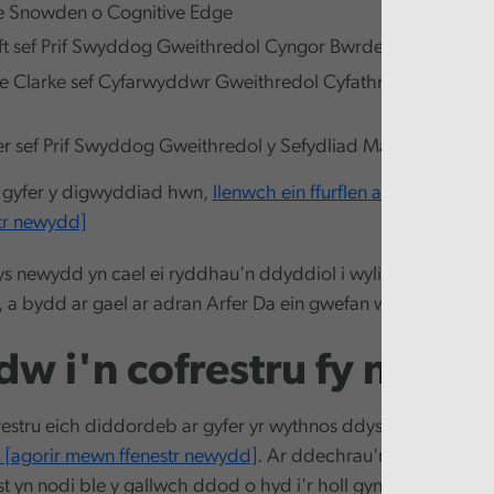
e Snowden o Cognitive Edge
ft sef Prif Swyddog Gweithredol Cyngor Bwrdeistref Sirol 
e Clarke sef Cyfarwyddwr Gweithredol Cyfathrebu a Newid 
ler sef Prif Swyddog Gweithredol y Sefydliad Materion Cymre
ar gyfer y digwyddiad hwn,
llenwch ein ffurflen archebu ar-lein
tr newydd]
 newydd yn cael ei ryddhau'n ddyddiol i wylio, gwrando a 
n, a bydd ar gael ar adran Arfer Da ein gwefan wedi hynny.
dw i'n cofrestru fy nidd
estru eich diddordeb ar gyfer yr wythnos ddysgu
drwy fynd 
[agorir mewn ffenestr newydd]
. Ar ddechrau'r wythnos by
t yn nodi ble y gallwch ddod o hyd i'r holl gynnwys.