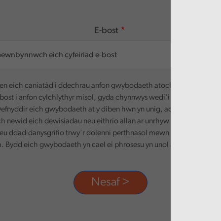
E-bost
n eich caniatâd i ddechrau anfon gwybodaeth atoch. Defnyddir ei
-bost i anfon cylchlythyr misol, gyda chynnwys wedi'i deilwra yn seili
efnyddir eich gwybodaeth at y diben hwn yn unig, ac ni chaiff ei rha
ch newid eich dewisiadau neu eithrio allan ar unrhyw adeg, trwy dd
eu ddad-danysgrifio trwy'r dolenni perthnasol mewn unrhyw e-bost
 Bydd eich gwybodaeth yn cael ei phrosesu yn unol â'n polisi preif