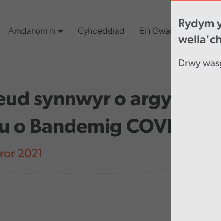
Rydym y
Amdanom ni
Cyhoeddiad
Ein Gwaith
Cynn
wella'c
Drwy wasg
ud synnwyr o argyfwng
u o Bandemig COVID-19
ror 2021