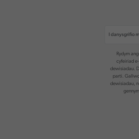
Rydym ange
cyfeiriad e
dewisiadau. D
parti. Gallw
dewisiadau, n
gennym.